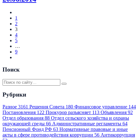
1
2
3
4
5
…
9
Поиск
Рубрики
Разное
3161
Решения Совета
180
Финансовое управление
144
Постановления
122
Прокурор разъясняет
113
Объявления
92
Отдел образования
88
Отдел сельского хозяйства и охраны
окружающей среды
66
Административные регламенты
64
Пенсионный Фонд РФ
63
Нормативные правовые и иные
акты в сфере противодействия коррупции
56
Антикоррупция