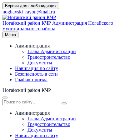
Перейти
Версия для слабовидящих
к
noghayski_rayon@mail.ru
содержимому
Ногайский район КЧР
Администрация Ногайского
муниципального района
Меню
Администрация
Глава Администрации
Градостроительство
Документы
Навигация по сайту
Безопасность в сети
График приема
Ногайский район КЧР
Администрация
Глава Администрации
Градостроительство
Документы
Навигация по сайту