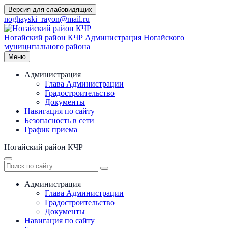
Перейти
Версия для слабовидящих
к
noghayski_rayon@mail.ru
содержимому
Ногайский район КЧР
Администрация Ногайского
муниципального района
Меню
Администрация
Глава Администрации
Градостроительство
Документы
Навигация по сайту
Безопасность в сети
График приема
Ногайский район КЧР
Администрация
Глава Администрации
Градостроительство
Документы
Навигация по сайту