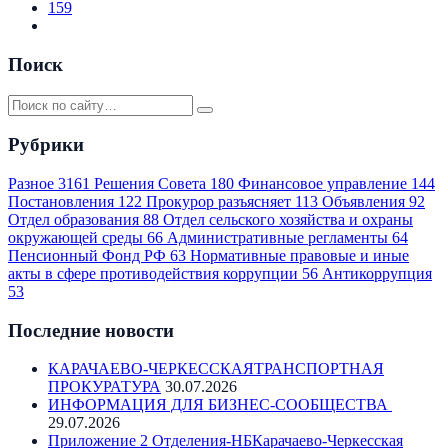
159
Поиск
Рубрики
Разное
3161
Решения Совета
180
Финансовое управление
144
Постановления
122
Прокурор разъясняет
113
Объявления
92
Отдел образования
88
Отдел сельского хозяйства и охраны
окружающей среды
66
Административные регламенты
64
Пенсионный Фонд РФ
63
Нормативные правовые и иные
акты в сфере противодействия коррупции
56
Антикоррупция
53
Последние новости
КАРАЧАЕВО-ЧЕРКЕССКАЯТРАНСПОРТНАЯ
ПРОКУРАТУРА
30.07.2026
ИНФОРМАЦИЯ ДЛЯ БИЗНЕС-СООБЩЕСТВА
29.07.2026
Приложение 2 Отделения-НБКарачаево-Черкесская