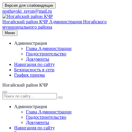
Перейти
Версия для слабовидящих
к
noghayski_rayon@mail.ru
содержимому
Ногайский район КЧР
Администрация Ногайского
муниципального района
Меню
Администрация
Глава Администрации
Градостроительство
Документы
Навигация по сайту
Безопасность в сети
График приема
Ногайский район КЧР
Администрация
Глава Администрации
Градостроительство
Документы
Навигация по сайту