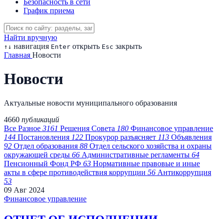
Безопасность в сети
График приема
Найти вручную
навигация
открыть
закрыть
↑
↓
Enter
Esc
Главная
Новости
Новости
Актуальные новости муниципального образования
4660
публикаций
Все
Разное
3161
Решения Совета
180
Финансовое управление
144
Постановления
122
Прокурор разъясняет
113
Объявления
92
Отдел образования
88
Отдел сельского хозяйства и охраны
окружающей среды
66
Административные регламенты
64
Пенсионный Фонд РФ
63
Нормативные правовые и иные
акты в сфере противодействия коррупции
56
Антикоррупция
53
09
Авг
2024
Финансовое управление