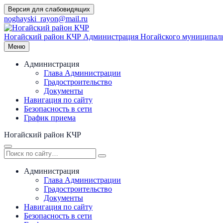
Перейти
Версия для слабовидящих
к
noghayski_rayon@mail.ru
содержимому
Ногайский район КЧР
Администрация Ногайского муниципаль
Меню
Администрация
Глава Администрации
Градостроительство
Документы
Навигация по сайту
Безопасность в сети
График приема
Ногайский район КЧР
Администрация
Глава Администрации
Градостроительство
Документы
Навигация по сайту
Безопасность в сети