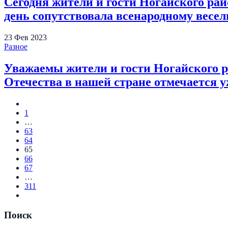
Сегодня жители и гости Ногайского рай
день сопутствовала всенародному весель
23
Фев
2023
Разное
Уважаемы жители и гости Ногайского 
Отечества в нашей стране отмечается уже
1
…
63
64
65
66
67
…
311
Поиск