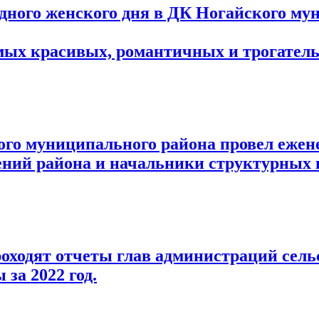
ного женского дня в ДК Ногайского му
мых красивых, романтичных и трогател
го муниципального района провел ежене
ений района и начальники структурных 
ходят отчеты глав администраций сельс
за 2022 год.