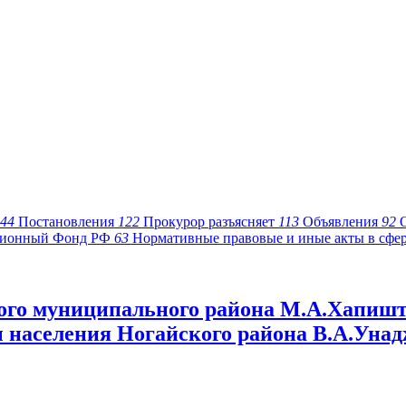
44
Постановления
122
Прокурор разъясняет
113
Объявления
92
ионный Фонд РФ
63
Нормативные правовые и иные акты в сфе
ого муниципального района М.А.Хапишт
ы населения Ногайского района В.А.Уна