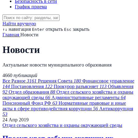
Безопасность в сети
График приема
Найти вручную
навигация
открыть
закрыть
↑
↓
Enter
Esc
Главная
Новости
Новости
Актуальные новости муниципального образования
4660
публикаций
Все
Разное
3161
Решения Совета
180
Финансовое управление
144
Постановления
122
Прокурор разъясняет
113
Объявления
92
Отдел образования
88
Отдел сельского хозяйства и охраны
окружающей среды
66
Административные регламенты
64
Пенсионный Фонд РФ
63
Нормативные правовые и иные
акты в сфере противодействия коррупции
56
Антикоррупция
53
24
Апр
2019
Отдел сельского хозяйства и охраны окружающей среды