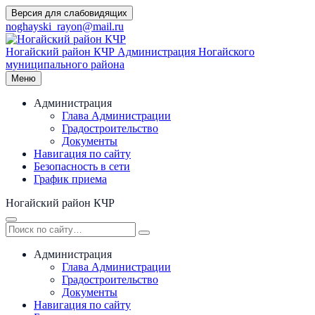
Перейти
Версия для слабовидящих
к
noghayski_rayon@mail.ru
содержимому
Ногайский район КЧР
Администрация Ногайского
муниципального района
Меню
Администрация
Глава Администрации
Градостроительство
Документы
Навигация по сайту
Безопасность в сети
График приема
Ногайский район КЧР
Администрация
Глава Администрации
Градостроительство
Документы
Навигация по сайту