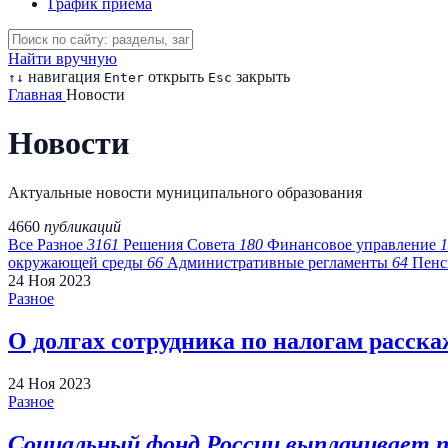
График приема
Найти вручную
навигация
открыть
закрыть
↑
↓
Enter
Esc
Главная
Новости
Новости
Актуальные новости муниципального образования
4660
публикаций
Все
Разное
3161
Решения Совета
180
Финансовое управление
1
окружающей среды
66
Административные регламенты
64
Пенс
24
Ноя
2023
Разное
О долгах сотрудника по налогам расска
24
Ноя
2023
Разное
Социальный фонд России выплачивает по