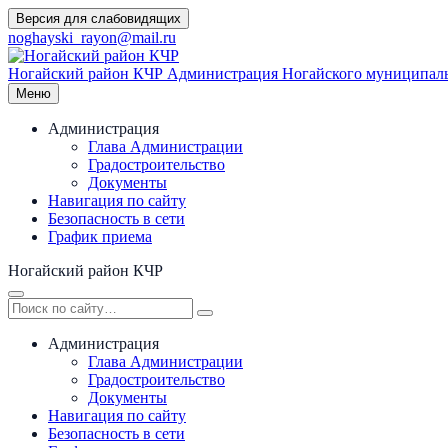
Перейти
Версия для слабовидящих
к
noghayski_rayon@mail.ru
содержимому
Ногайский район КЧР
Администрация Ногайского муниципаль
Меню
Администрация
Глава Администрации
Градостроительство
Документы
Навигация по сайту
Безопасность в сети
График приема
Ногайский район КЧР
Администрация
Глава Администрации
Градостроительство
Документы
Навигация по сайту
Безопасность в сети