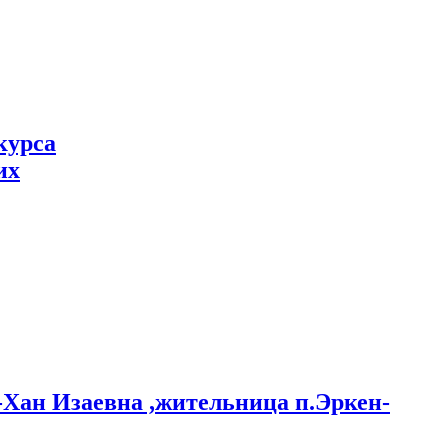
курса
их
-Хан Изаевна ,жительница п.Эркен-