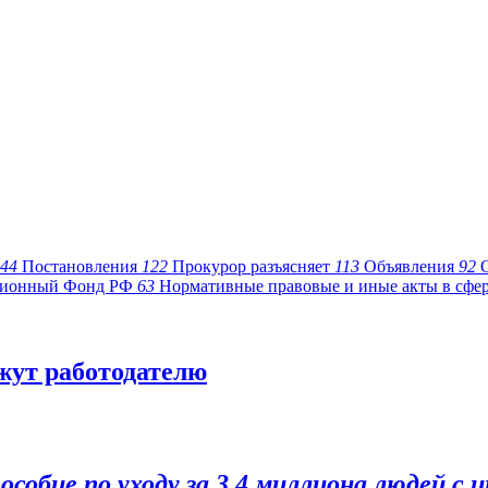
44
Постановления
122
Прокурор разъясняет
113
Объявления
92
ионный Фонд РФ
63
Нормативные правовые и иные акты в сфе
жут работодателю
собие по уходу за 3,4 миллиона людей с