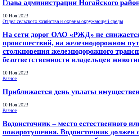
Глава администрации Ногайского район
10
Ноя
2023
Отдел сельского хозяйства и охраны окружающей среды
На сети дорог ОАО «РЖД» не снижаетс
происшествий, на железнодорожном пут
столкновения железнодорожного трансп
безответственности владельцев животны
10
Ноя
2023
Разное
Приближается день уплаты имуществе
10
Ноя
2023
Разное
Водоисточник – место естественного ил
пожаротушения. Водоисточник должен 