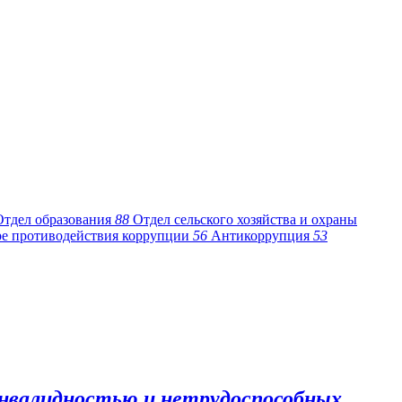
Отдел образования
88
Отдел сельского хозяйства и охраны
ре противодействия коррупции
56
Антикоррупция
53
 инвалидностью и нетрудоспособных