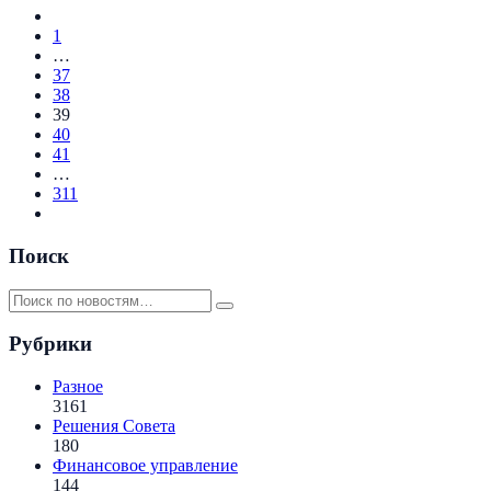
1
…
37
38
39
40
41
…
311
Поиск
Рубрики
Разное
3161
Решения Совета
180
Финансовое управление
144