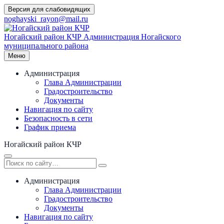
Перейти
Версия для слабовидящих
к
noghayski_rayon@mail.ru
содержимому
Ногайский район КЧР
Администрация Ногайского
муниципального района
Меню
Администрация
Глава Администрации
Градостроительство
Документы
Навигация по сайту
Безопасность в сети
График приема
Ногайский район КЧР
Администрация
Глава Администрации
Градостроительство
Документы
Навигация по сайту