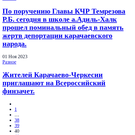
По поручению Главы КЧР Темрезова
Р.Б. сегодня в школе а.Адиль-Халк
прошел поминальный обед в память
жертв депортации карачаевского
народа.
01
Ноя
2023
Разное
Жителей Карачаево-Черкесии
приглашают на Всероссийский
финзачет.
1
…
38
39
40