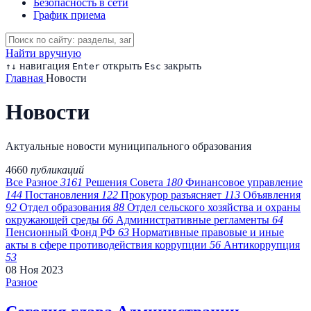
Безопасность в сети
График приема
Найти вручную
навигация
открыть
закрыть
↑
↓
Enter
Esc
Главная
Новости
Новости
Актуальные новости муниципального образования
4660
публикаций
Все
Разное
3161
Решения Совета
180
Финансовое управление
144
Постановления
122
Прокурор разъясняет
113
Объявления
92
Отдел образования
88
Отдел сельского хозяйства и охраны
окружающей среды
66
Административные регламенты
64
Пенсионный Фонд РФ
63
Нормативные правовые и иные
акты в сфере противодействия коррупции
56
Антикоррупция
53
08
Ноя
2023
Разное