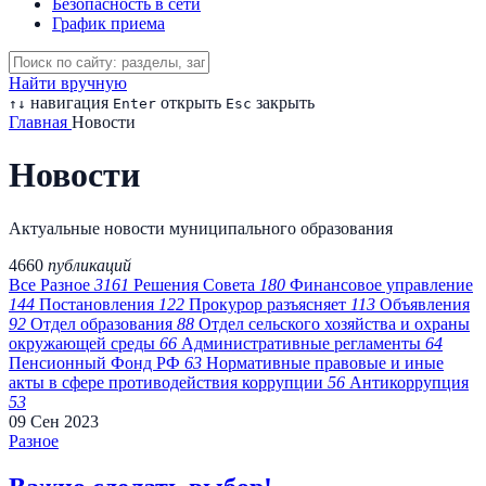
Безопасность в сети
График приема
Найти вручную
навигация
открыть
закрыть
↑
↓
Enter
Esc
Главная
Новости
Новости
Актуальные новости муниципального образования
4660
публикаций
Все
Разное
3161
Решения Совета
180
Финансовое управление
144
Постановления
122
Прокурор разъясняет
113
Объявления
92
Отдел образования
88
Отдел сельского хозяйства и охраны
окружающей среды
66
Административные регламенты
64
Пенсионный Фонд РФ
63
Нормативные правовые и иные
акты в сфере противодействия коррупции
56
Антикоррупция
53
09
Сен
2023
Разное