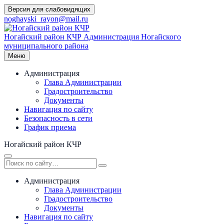
Перейти
Версия для слабовидящих
к
noghayski_rayon@mail.ru
содержимому
Ногайский район КЧР
Администрация Ногайского
муниципального района
Меню
Администрация
Глава Администрации
Градостроительство
Документы
Навигация по сайту
Безопасность в сети
График приема
Ногайский район КЧР
Администрация
Глава Администрации
Градостроительство
Документы
Навигация по сайту